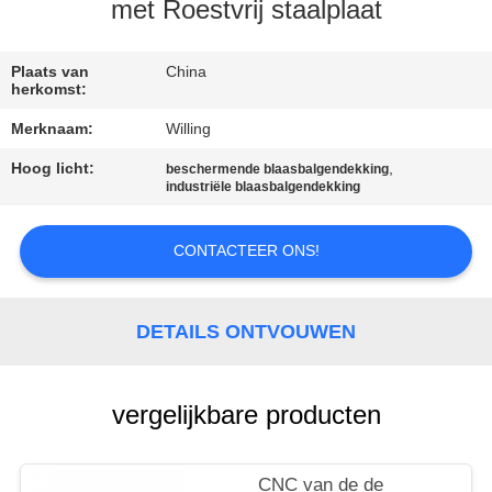
CONTACTEER
met Roestvrij staalplaat
ONS
Plaats van
China
herkomst:
NIEUWS
Merknaam:
Willing
Hoog licht:
,
beschermende blaasbalgendekking
VERZOEK
industriële blaasbalgendekking
OM EEN
CITAAT
CONTACTEER ONS!
SITEMAP
DETAILS ONTVOUWEN
PRIVACY
vergelijkbare producten
POLICY
CNC van de de