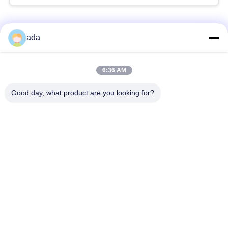
populaire categorieën
Alle
ada
De Plaat van de
de plaat van de
6:36 AM
precisieoppervlakte
granietoppervlakte
Good day, what product are you looking for?
De Plaat van de
GietijzerBedplaten
Gietijzeroppervlakte
De Plaat van de
T GroefGrondplaat
staalt Groef
Graniet die
De Basis van de
Hulpmiddelen meten
granietmachine