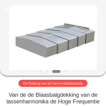
Cangzhou
Famous
International
Trading
Co.,
Ltd.
All
Rights
HUIS
Reserved.
PRODUCTEN
ONGEVEER
ONS
FABRIEKSREIS
De Dekking van de harmonikablaasbalg
KWALITEITSCONTROLE
Van de de Blaasbalgdekking van de
lassenharmonika de Hoge Frequentie