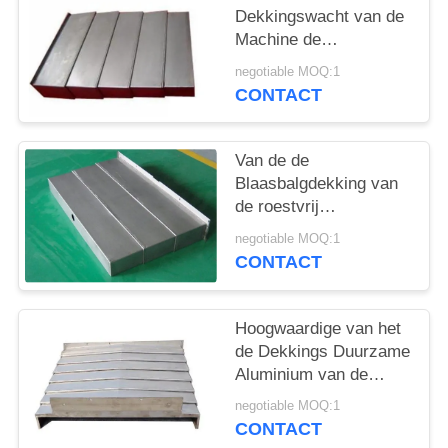
Dekkingswacht van de
Machine de
Telescopische
negotiable MOQ:1
Blaasbalg Schaar van
CONTACT
Shield Type Without
Van de de
Blaasbalgdekking van
de roestvrij
staalharmonika de
negotiable MOQ:1
Sterktespanwijdte Met
CONTACT
lange levensuur Met
grote trekspanning
Hoogwaardige van het
de Dekkings Duurzame
Aluminium van de
Harmonikablaasbalg
negotiable MOQ:1
Telescopische de
CONTACT
Blaasbalgdekking