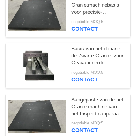
Granietmachinebasis
voor precisie-
montageapparaat
negotiable MOQ:5
CONTACT
Basis van het douane
de Zwarte Graniet voor
Geavanceerde
Lasermachine
negotiable MOQ:5
CONTACT
Aangepaste van de het
Granietmachine van
het Inspectieapparaat
Basis 00 Rang
negotiable MOQ:5
CONTACT