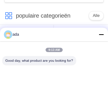
populaire categorieën
Alle
De Plaat van de
de plaat van de
ada
precisieoppervlakte
granietoppervlakte
9:13 AM
De Plaat van de
GietijzerBedplaten
Gietijzeroppervlakte
Good day, what product are you looking for?
De Plaat van de
T GroefGrondplaat
staalt Groef
Graniet die
De Basis van de
Hulpmiddelen meten
granietmachine