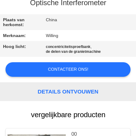
CONTACTEER
Optische Interferometer
ONS
Plaats van
China
herkomst:
NIEUWS
Merknaam:
Willing
Hoog licht:
,
concentriciteitsproefbank
VERZOEK
de delen van de granietmachine
OM EEN
CITAAT
CONTACTEER ONS!
SITEMAP
DETAILS ONTVOUWEN
PRIVACY
vergelijkbare producten
POLICY
00