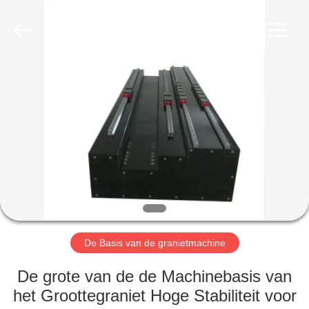
Cangzhou
Famous
International
Trading
Co.,
Ltd.
All
Rights
HUIS
Reserved.
PRODUCTEN
ONGEVEER
ONS
FABRIEKSREIS
De Basis van de granietmachine
KWALITEITSCONTROLE
De grote van de de Machinebasis van
het Groottegraniet Hoge Stabiliteit voor