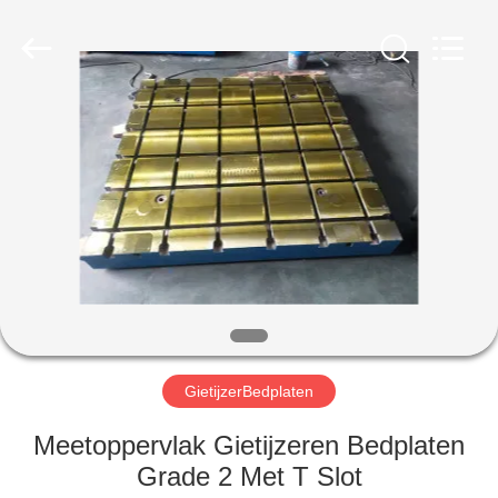
Cangzhou
Famous
International
Trading
Co.,
Ltd.
All
Rights
HUIS
Reserved.
PRODUCTEN
ONGEVEER
ONS
FABRIEKSREIS
GietijzerBedplaten
KWALITEITSCONTROLE
Meetoppervlak Gietijzeren Bedplaten
Grade 2 Met T Slot