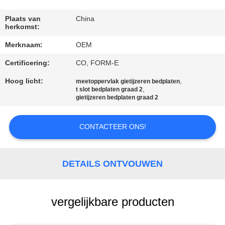
CONTACTEER
ONS
Plaats van
China
herkomst:
Merknaam:
OEM
NIEUWS
Certificering:
CO, FORM-E
VERZOEK
Hoog licht:
,
meetoppervlak gietijzeren bedplaten
,
t slot bedplaten graad 2
OM EEN
gietijzeren bedplaten graad 2
CITAAT
CONTACTEER ONS!
SITEMAP
DETAILS ONTVOUWEN
PRIVACY
POLICY
vergelijkbare producten