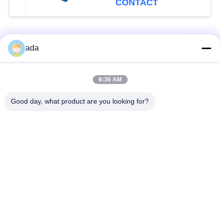
CONTACT
populaire categorieën
Alle
ada
De Plaat van de
de plaat van de
6:36 AM
precisieoppervlakte
granietoppervlakte
Good day, what product are you looking for?
De Plaat van de
GietijzerBedplaten
Gietijzeroppervlakte
De Plaat van de
T GroefGrondplaat
staalt Groef
Graniet die
De Basis van de
Hulpmiddelen meten
granietmachine