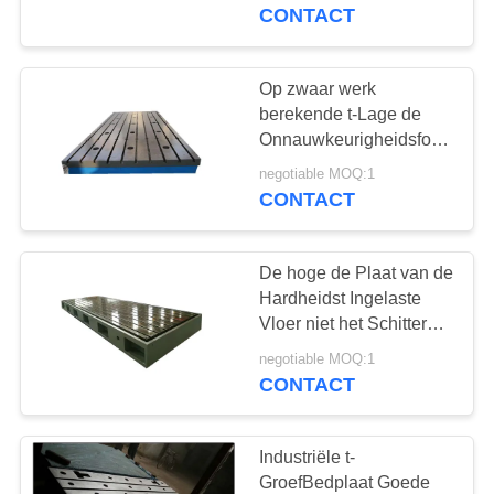
CONTACTEER
OppervlakteGietijzer die
CONTACT
Plaat omwikkelen
ONS
Op zwaar werk
NIEUWS
berekende t-Lage de
Onnauwkeurigheidsfout
van de GroefGrondplaat
VERZOEK
negotiable MOQ:1
in Industriële Productie
CONTACT
OM EEN
CITAAT
De hoge de Plaat van de
Hardheidst Ingelaste
SITEMAP
Vloer niet het Schitteren
Oppervlakte van het
negotiable MOQ:1
Handschroot eindigt
CONTACT
PRIVACY
POLICY
Industriële t-
GroefBedplaat Goede