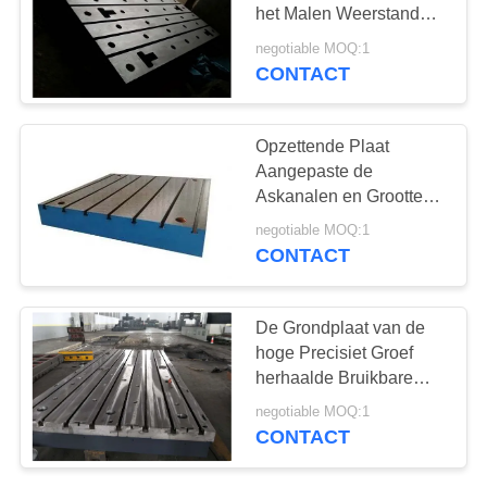
het Malen Weerstand
Gemakkelijk aan
negotiable MOQ:1
Onderhoud
CONTACT
Opzettende Plaat
Aangepaste de
Askanalen en Grootte
van de hoge Precisiet
negotiable MOQ:1
Groef
CONTACT
De Grondplaat van de
hoge Precisiet Groef
herhaalde Bruikbare
Gemakkelijk aan
negotiable MOQ:1
Onderhoud
CONTACT