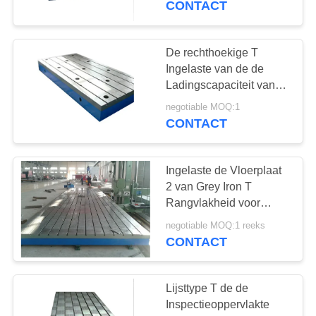
CONTACT
De rechthoekige T
Ingelaste van de de
Ladingscapaciteit van
de Vloerplaat Grote
negotiable MOQ:1
Stabiele Prestaties
CONTACT
Ingelaste de Vloerplaat
2 van Grey Iron T
Rangvlakheid voor
Nauwkeurigheidsmeting
negotiable MOQ:1 reeks
CONTACT
Lijsttype T de de
Inspectieoppervlakte