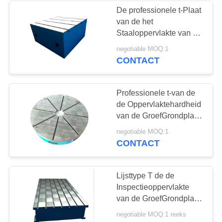
De professionele t-Plaat
van de het
Staaloppervlakte van de
GroefGrondplaat voor de
negotiable MOQ:1
Lange Levensduur van
CONTACT
het Machinebed
Professionele t-van de
de Oppervlaktehardheid
van de GroefGrondplaat
HB170-240 het
negotiable MOQ:1
GietijzerBedplaten
CONTACT
Lijsttype T de de
Inspectieoppervlakte
van de GroefGrondplaat
plateert Goede het
negotiable MOQ:1 reeks
Malen Weerstand