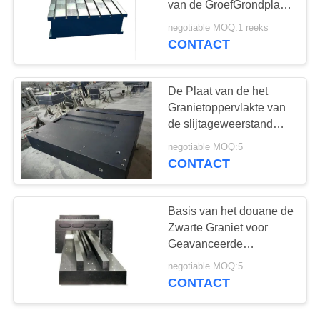
van de GroefGrondplaat
plateert Goede het
negotiable MOQ:1 reeks
Malen Weerstand
CONTACT
De Plaat van de het
Granietoppervlakte van
de slijtageweerstand
voor Lineaire Motie
negotiable MOQ:5
CONTACT
Basis van het douane de
Zwarte Graniet voor
Geavanceerde
Lasermachine
negotiable MOQ:5
CONTACT