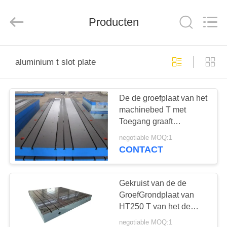
Cangzhou
Famous
International
Producten
Trading
Co.,
Ltd.
All
Rights
HUIS
Reserved.
aluminium t slot plate
PRODUCTEN
De de groefplaat van het
machinebed T met
ONGEVEER
Toegang graaft
ONS
Onttrokken Gaten een
negotiable MOQ:1
tunnel
CONTACT
FABRIEKSREIS
Gekruist van de de
KWALITEITSCONTROLE
GroefGrondplaat van
HT250 T van het de
Handschroot de
negotiable MOQ:1