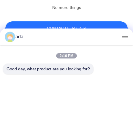
No more things
CONTACTEER ONS!
ada
populaire categorieën
Alle
2:16 PM
Good day, what product are you looking for?
De Plaat van de
de plaat van de
precisieoppervlakte
granietoppervlakte
De Plaat van de
GietijzerBedplaten
Gietijzeroppervlakte
De Plaat van de
T GroefGrondplaat
staalt Groef