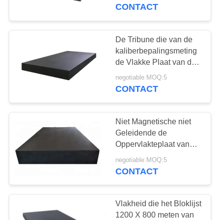
CONTACTEER
CONTACT
ONS
De Tribune die van de
16
NIEUWS
kaliberbepalingsmeting
De Plaat van de
de Vlakke Plaat van de
Granietoppervlakte
VERZOEK
Gietijzeroppervlakte
negotiable MOQ:5
meten
CONTACT
OM EEN
CITAAT
Niet Magnetische niet
Geleidende de
SITEMAP
Oppervlakteplaat van
73
het Precisiegraniet in
negotiable MOQ:5
Zwarte
CONTACT
PRIVACY
GietijzerBedplaten
POLICY
Vlakheid die het Bloklijst
1200 X 800 meten van