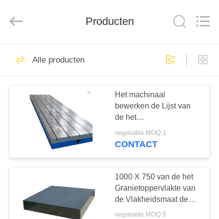
Cangzhou
Famous
International
Producten
Trading
Co.,
Ltd.
All
Rights
HUIS
26
Reserved.
Alle producten
De Plaat van de
PRODUCTEN
precisieoppervlakte
Het machinaal
bewerken de Lijst van
ONGEVEER
de het
ONS
Gietijzeroppervlakte van
negotiable MOQ:1
Verrichtingst Groeven
CONTACT
HB160 met Groef
153
FABRIEKSREIS
de plaat van de
1000 X 750 van de het
KWALITEITSCONTROLE
Granietoppervlakte van
granietoppervlakte
de Vlakheidsmaat de
Plaatrang 00
negotiable MOQ:5