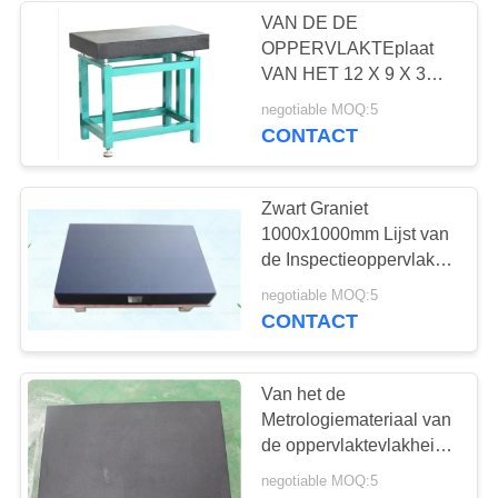
VAN DE DE
OPPERVLAKTEplaat
16
VAN HET 12 X 9 X 3
Graniet die
DUIMgraniet DE
negotiable MOQ:5
RANGb RICHEL 0
CONTACT
Hulpmiddelen
meten
Zwart Graniet
1000x1000mm Lijst van
de Inspectieoppervlakte
voor Laboratorium
45
negotiable MOQ:5
CONTACT
De Basis van de
granietmachine
Van het de
Metrologiemateriaal van
de oppervlaktevlakheid
van de de
negotiable MOQ:5
Precisieoppervlakte