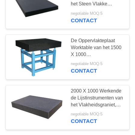
het Steen Vlakke
Graniet
negotiable MOQ:5
CONTACT
8
De Plaat van de
De Oppervlakteplaat
staalt Groef
Worktable van het 1500
X 1000
Hulpmiddelengraniet
negotiable MOQ:5
van de
CONTACT
Vlakheidsinspectie
35
2000 X 1000 Werkende
de Lijstinstrumenten van
T GroefGrondplaat
het Vlakheidsgraniet,
Graniet die Lijst meten
negotiable MOQ:5
CONTACT