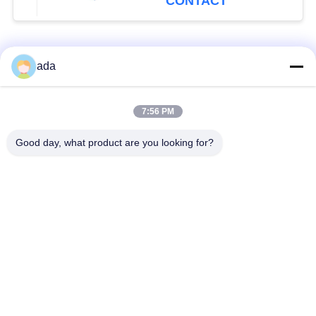
CONTACT
populaire categorieën
Alle
ada
De Plaat van de
de plaat van de
7:56 PM
precisieoppervlakte
granietoppervlakte
Good day, what product are you looking for?
De Plaat van de
GietijzerBedplaten
Gietijzeroppervlakte
De Plaat van de
T GroefGrondplaat
staalt Groef
Graniet die
De Basis van de
Hulpmiddelen meten
granietmachine