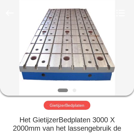
Cangzhou
Famous
International
Trading
Co.,
Ltd.
All
Rights
HUIS
Reserved.
PRODUCTEN
ONGEVEER
ONS
FABRIEKSREIS
GietijzerBedplaten
KWALITEITSCONTROLE
Het GietijzerBedplaten 3000 X
2000mm van het lassengebruik de