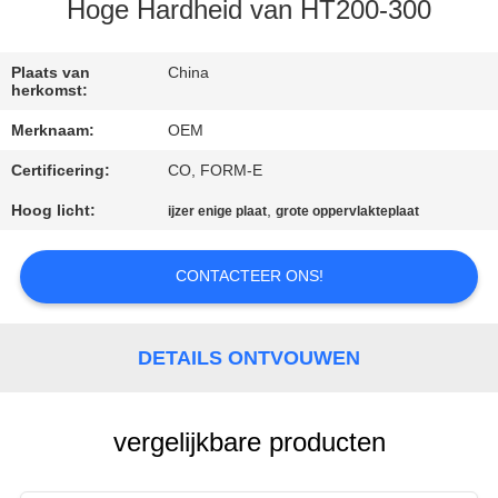
CONTACTEER
Hoge Hardheid van HT200-300
ONS
Plaats van
China
herkomst:
NIEUWS
Merknaam:
OEM
Certificering:
CO, FORM-E
VERZOEK
OM EEN
Hoog licht:
,
ijzer enige plaat
grote oppervlakteplaat
CITAAT
CONTACTEER ONS!
SITEMAP
DETAILS ONTVOUWEN
PRIVACY
POLICY
vergelijkbare producten