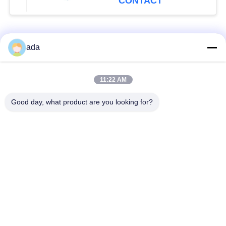
CONTACT
populaire categorieën
Alle
ada
De Plaat van de
de plaat van de
11:22 AM
precisieoppervlakte
granietoppervlakte
Good day, what product are you looking for?
De Plaat van de
GietijzerBedplaten
Gietijzeroppervlakte
De Plaat van de
T GroefGrondplaat
staalt Groef
Graniet die
De Basis van de
Hulpmiddelen meten
granietmachine