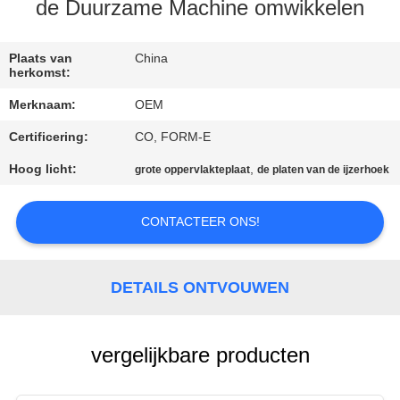
CONTACTEER
de Duurzame Machine omwikkelen
ONS
Plaats van
China
herkomst:
NIEUWS
Merknaam:
OEM
Certificering:
CO, FORM-E
VERZOEK
OM EEN
Hoog licht:
,
grote oppervlakteplaat
de platen van de ijzerhoek
CITAAT
CONTACTEER ONS!
SITEMAP
DETAILS ONTVOUWEN
PRIVACY
POLICY
vergelijkbare producten