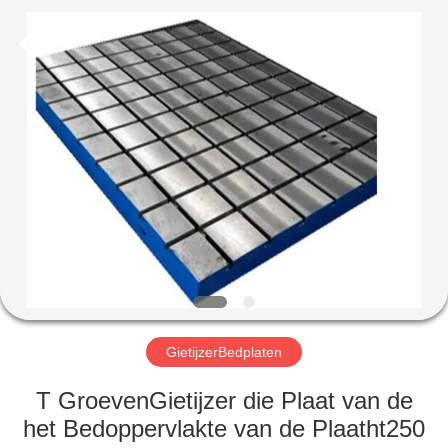
Cangzhou
Famous
International
Trading
Co.,
Ltd.
All
Rights
HUIS
Reserved.
PRODUCTEN
ONGEVEER
ONS
FABRIEKSREIS
GietijzerBedplaten
KWALITEITSCONTROLE
T GroevenGietijzer die Plaat van de
het Bedoppervlakte van de Plaatht250