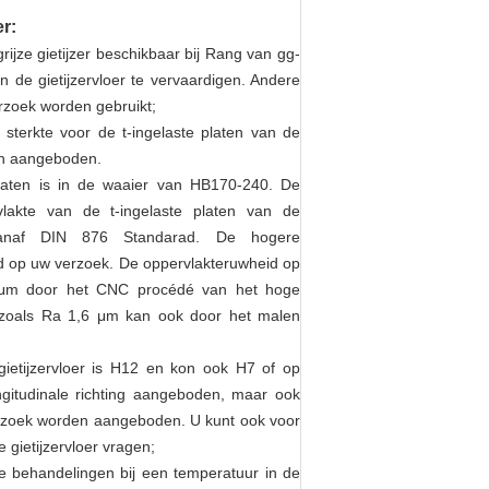
r:
rijze gietijzer beschikbaar bij Rang van gg-
an
de
gietijzervloer te vervaardigen. Andere
erzoek worden gebruikt;
sterkte voor de t-ingelaste platen van
de
den aangeboden.
rplaten is in de waaier van HB170-240. De
lakte van de t-ingelaste platen van de
I vanaf DIN 876 Standarad. De hogere
 op uw verzoek. De oppervlakteruwheid op
3,2 μm door het CNC procédé van het hoge
 zoals Ra 1,6 μm kan ook door het malen
gietijzervloer is H12 en kon ook H7 of op
ngitudinale richting aangeboden, maar ook
verzoek worden aangeboden. U kunt ook voor
 gietijzervloer vragen;
 behandelingen bij een temperatuur in de