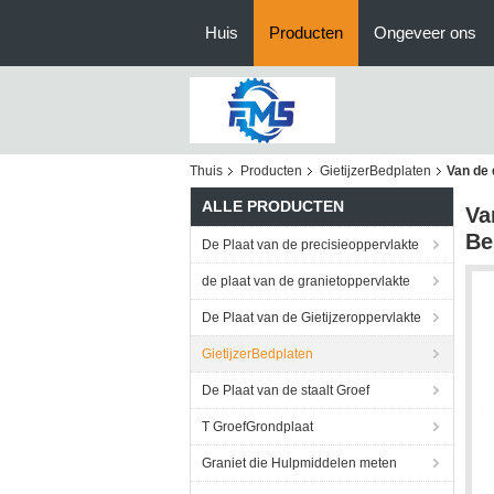
Huis
Producten
Ongeveer ons
Thuis
Producten
GietijzerBedplaten
Van de 
ALLE PRODUCTEN
Va
Be
De Plaat van de precisieoppervlakte
de plaat van de granietoppervlakte
De Plaat van de Gietijzeroppervlakte
GietijzerBedplaten
De Plaat van de staalt Groef
T GroefGrondplaat
Graniet die Hulpmiddelen meten