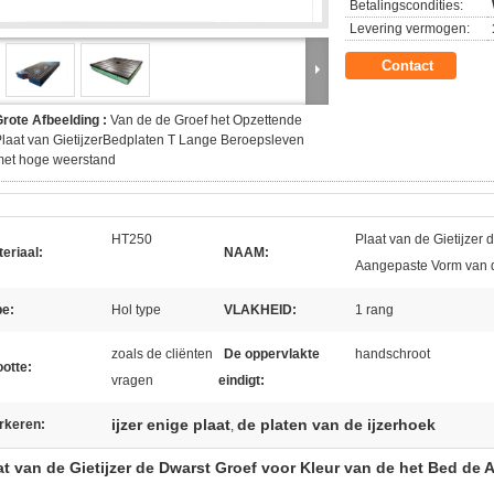
Betalingscondities:
Levering vermogen:
Contact
rote Afbeelding :
Van de de Groef het Opzettende
laat van GietijzerBedplaten T Lange Beroepsleven
met hoge weerstand
HT250
Plaat van de Gietijzer
eriaal:
NAAM:
Aangepaste Vorm van d
pe:
Hol type
VLAKHEID:
1 rang
zoals de cliënten
De oppervlakte
handschroot
otte:
vragen
eindigt:
ijzer enige plaat
de platen van de ijzerhoek
rkeren:
,
at van de Gietijzer de Dwarst Groef voor Kleur van de het Bed de