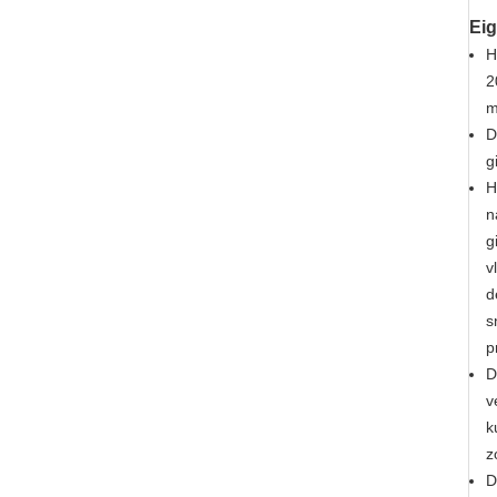
Eig
H
2
m
D
g
H
n
g
v
d
s
p
D
v
k
z
D