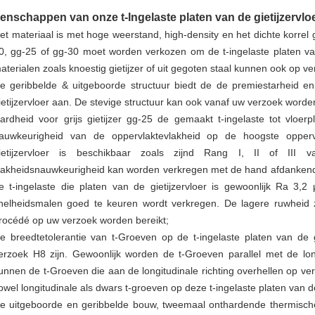
enschappen van onze t-Ingelaste platen van de gietijzervloe
et materiaal is met hoge weerstand, high-density en het dichte korrel g
0, gg-25 of gg-30 moet worden verkozen om de t-ingelaste platen v
aterialen zoals knoestig gietijzer of uit gegoten staal kunnen ook op v
e geribbelde & uitgeboorde structuur biedt de de premiestarheid en 
ietijzervloer aan. De stevige structuur kan ook vanaf uw verzoek wor
ardheid voor grijs gietijzer gg-25 de gemaakt t-ingelaste tot vloe
auwkeurigheid van de oppervlaktevlakheid op de hoogste opperv
ietijzervloer is beschikbaar zoals zijnd Rang I, II of II
lakheidsnauwkeurigheid kan worden verkregen met de hand afdankend
e t-ingelaste die platen van de gietijzervloer is gewoonlijk Ra 
nelheidsmalen goed te keuren wordt verkregen. De lagere ruwheid
rocédé op uw verzoek worden bereikt;
e breedtetolerantie van t-Groeven op de t-ingelaste platen van de 
erzoek H8 zijn. Gewoonlijk worden de t-Groeven parallel met de lo
unnen de t-Groeven die aan de longitudinale richting overhellen op 
owel longitudinale als dwars t-groeven op deze t-ingelaste platen van de
e uitgeboorde en geribbelde bouw, tweemaal onthardende thermische