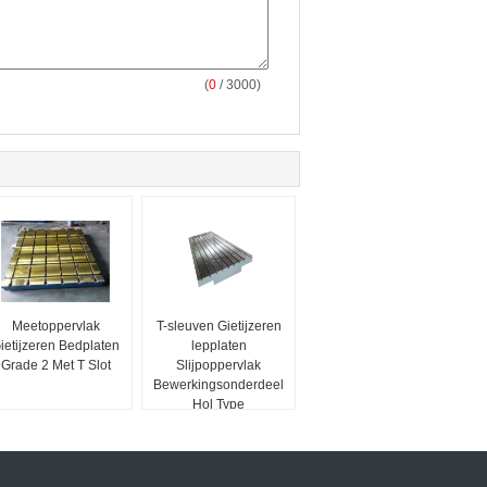
(
0
/ 3000)
Meetoppervlak
T-sleuven Gietijzeren
ietijzeren Bedplaten
lepplaten
Grade 2 Met T Slot
Slijpoppervlak
Bewerkingsonderdeel
Hol Type