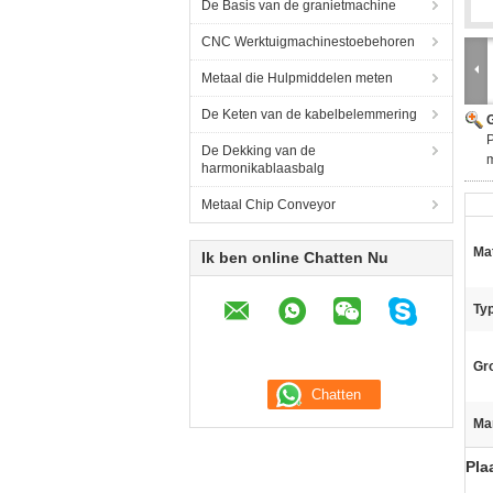
De Basis van de granietmachine
CNC Werktuigmachinestoebehoren
Metaal die Hulpmiddelen meten
De Keten van de kabelbelemmering
G
P
De Dekking van de
harmonikablaasbalg
Metaal Chip Conveyor
Mat
Ik ben online Chatten Nu
Ty
Gro
Ma
Pla