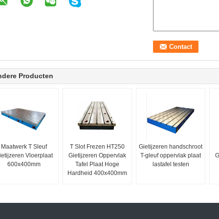
ndere Producten
Maatwerk T Sleuf
T Slot Frezen HT250
Gietijzeren handschroot
ietijzeren Vloerplaat
Gietijzeren Oppervlak
T-gleuf oppervlak plaat
G
600x400mm
Tafel Plaat Hoge
lastafel testen
Hardheid 400x400mm