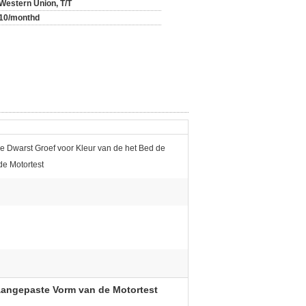
Western Union, T/T
10/monthd
 de Dwarst Groef voor Kleur van de het Bed de
e Motortest
 Aangepaste Vorm van de Motortest