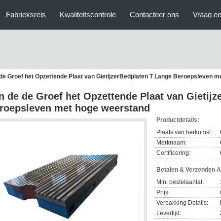
Fabrieksreis
Kwaliteitscontrole
Contacteer ons
Vraag ee
de Groef het Opzettende Plaat van GietijzerBedplaten T Lange Beroepsleven 
n de de Groef het Opzettende Plaat van Gietij
roepsleven met hoge weerstand
Productdetails:
Plaats van herkomst:
Merknaam:
Certificering:
Betalen & Verzenden 
Min. bestelaantal:
Prijs:
Verpakking Details:
Levertijd: