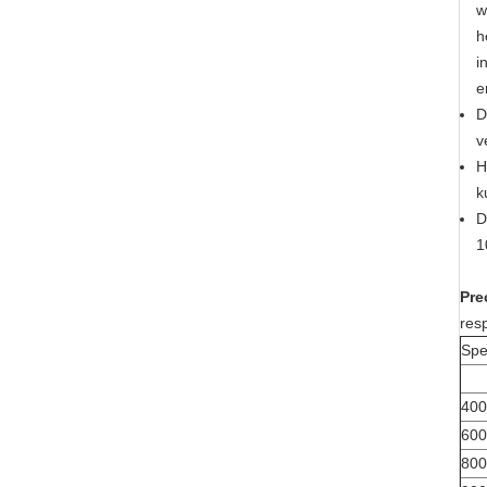
w
h
i
e
D
v
H
k
D
1
Pre
resp
Spe
400
600
800