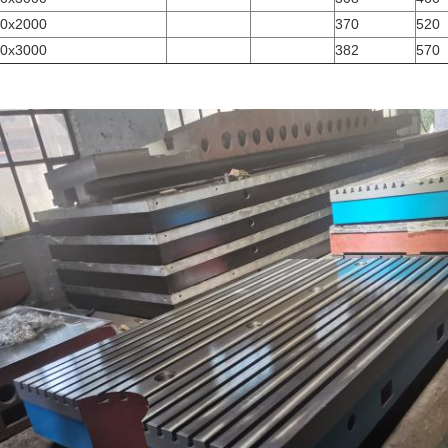
0x2000
370
520
0x3000
382
570