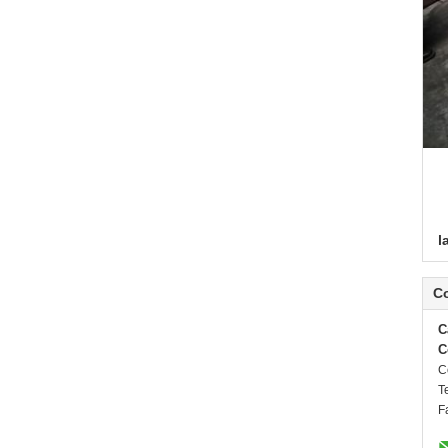
l
C
C
C
C
Te
F