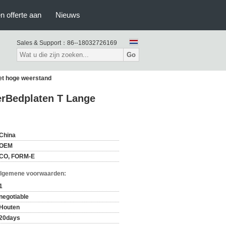
n offerte aan
Nieuws
Sales & Support：
86--18032726169
Go
met hoge weerstand
zerBedplaten T Lange
China
OEM
CO, FORM-E
Algemene voorwaarden:
1
negotiable
Houten
20days