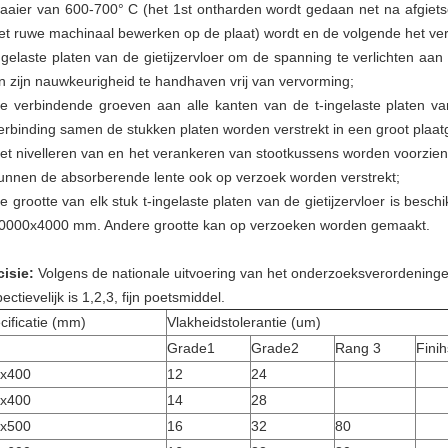
aaier van 600-700° C (het 1st ontharden wordt gedaan net na afgiets
et ruwe machinaal bewerken op de plaat) wordt en de volgende het ve
ngelaste platen van de gietijzervloer om de spanning te verlichten aan
n zijn nauwkeurigheid te handhaven vrij van vervorming;
e verbindende groeven aan alle kanten van de t-ingelaste platen va
erbinding samen de stukken platen worden verstrekt in een groot plaat
et nivelleren van en het verankeren van stootkussens worden voorzien v
unnen de absorberende lente ook op verzoek worden verstrekt;
e grootte van elk stuk t-ingelaste platen van de gietijzervloer is bes
0000x4000 mm. Andere grootte kan op verzoeken worden gemaakt.
cisie:
Volgens de nationale uitvoering van het onderzoeksverordening
ectievelijk is 1,2,3, fijn poetsmiddel.
cificatie (mm)
Vlakheidstolerantie (um)
Grade1
Grade2
Rang 3
Finih
x400
12
24
x400
14
28
x500
16
32
80