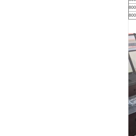
800
800