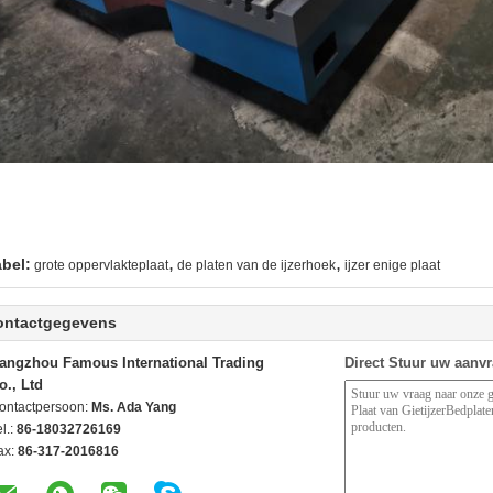
,
,
abel:
grote oppervlakteplaat
de platen van de ijzerhoek
ijzer enige plaat
ontactgegevens
angzhou Famous International Trading
Direct Stuur uw aanv
o., Ltd
ontactpersoon:
Ms. Ada Yang
l.:
86-18032726169
ax:
86-317-2016816