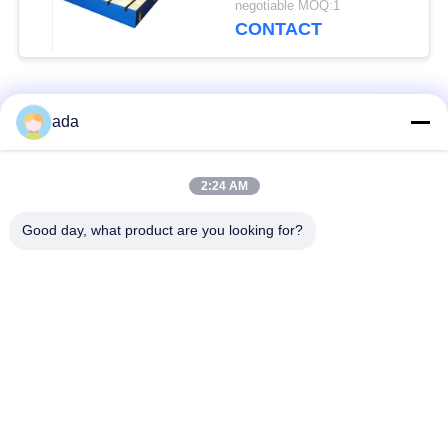
negotiable MOQ:1
CONTACT
populaire categorieën
Alle
ada
De Plaat van de
de plaat van de
2:24 AM
precisieoppervlakte
granietoppervlakte
Good day, what product are you looking for?
De Plaat van de
GietijzerBedplaten
Gietijzeroppervlakte
De Plaat van de
T GroefGrondplaat
staalt Groef
Graniet die
De Basis van de