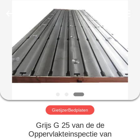
Cangzhou
Famous
International
Trading
Co.,
Ltd.
All
Rights
HUIS
Reserved.
PRODUCTEN
ONGEVEER
ONS
FABRIEKSREIS
GietijzerBedplaten
KWALITEITSCONTROLE
Grijs G 25 van de de
Oppervlakteinspectie van