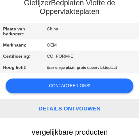
CONTACTEER
GietijzerBedplaten Vlotte de
ONS
Oppervlakteplaten
NIEUWS
Plaats van
China
herkomst:
Merknaam:
OEM
VERZOEK
Certificering:
CO, FORM-E
OM EEN
Hoog licht:
,
ijzer enige plaat
grote oppervlakteplaat
CITAAT
CONTACTEER ONS!
SITEMAP
PRIVACY
DETAILS ONTVOUWEN
POLICY
vergelijkbare producten