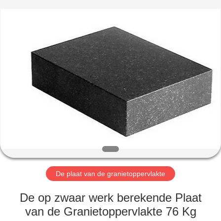
Cangzhou
Famous
International
Trading
Co.,
Ltd.
All
Rights
HUIS
Reserved.
PRODUCTEN
ONGEVEER
ONS
FABRIEKSREIS
De plaat van de granietoppervlakte
KWALITEITSCONTROLE
De op zwaar werk berekende Plaat
van de Granietoppervlakte 76 Kg