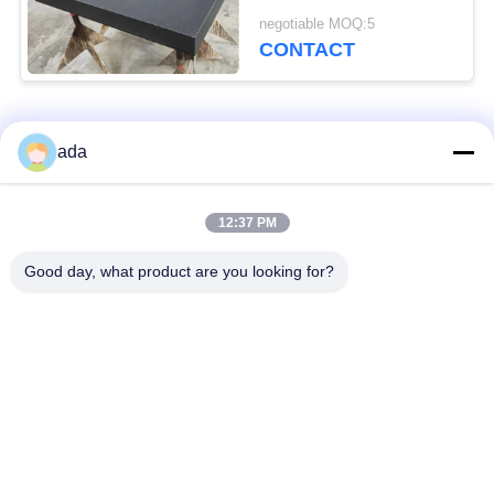
stand
negotiable MOQ:5
CONTACT
populaire categorieën
Alle
ada
De Plaat van de
de plaat van de
12:37 PM
precisieoppervlakte
granietoppervlakte
Good day, what product are you looking for?
De Plaat van de
GietijzerBedplaten
Gietijzeroppervlakte
De Plaat van de
T GroefGrondplaat
staalt Groef
Graniet die
De Basis van de