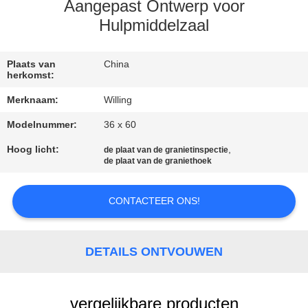
CONTACTEER
Aangepast Ontwerp voor
ONS
Hulpmiddelzaal
NIEUWS
Plaats van
China
herkomst:
Merknaam:
Willing
VERZOEK
Modelnummer:
36 x 60
OM EEN
Hoog licht:
,
de plaat van de granietinspectie
CITAAT
de plaat van de graniethoek
SITEMAP
CONTACTEER ONS!
PRIVACY
DETAILS ONTVOUWEN
POLICY
vergelijkbare producten