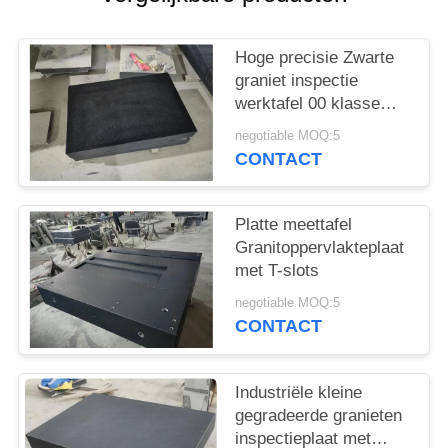
Hoge precisie Zwarte
graniet inspectie
werktafel 00 klasse
kwaliteit oppervlakte
negotiable MOQ:5
plaat
CONTACT
Platte meettafel
Granitoppervlakteplaat
met T-slots
negotiable MOQ:5
CONTACT
Industriële kleine
gegradeerde granieten
inspectieplaat met