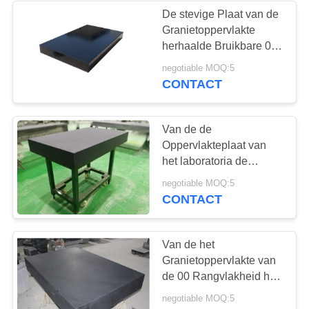
De stevige Plaat van de
Granietoppervlakte
herhaalde Bruikbare 00
Rangvlakheid 1000 X
negotiable MOQ:5
630mm
CONTACT
Van de de
Oppervlakteplaat van
het laboratoria de
Marmeren Graniet Plaat
negotiable MOQ:5
van de de Hoge
CONTACT
Precisieoppervlakte
Van de het
Granietoppervlakte van
de 00 Rangvlakheid het
Bewijs van de de
negotiable MOQ:5
Plaatroest bevestigt aan