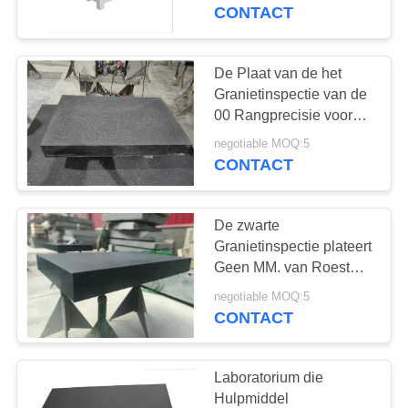
CONTACTEER
de Plaat van de het
CONTACT
Granietinspectie
ONS
De Plaat van de het
NIEUWS
Granietinspectie van de
00 Rangprecisie voor
Cmm Vmm Reeks van
VERZOEK
negotiable MOQ:5
Cdgb van de
CONTACT
OM EEN
Werktuigmachinebasis
CITAAT
De zwarte
Granietinspectie plateert
SITEMAP
Geen MM. van Roest
Meer vlote Actie 1000 X
negotiable MOQ:5
2000
CONTACT
PRIVACY
POLICY
Laboratorium die
Hulpmiddel