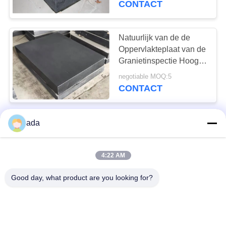
CONTACT
DIN 876/0
Natuurlijk van de de
Oppervlakteplaat van de
Granietinspectie Hoog
de Hardheids Lang
negotiable MOQ:5
Beroepsleven
CONTACT
Zwarte de
ada
Oppervlakteplaat van de
Granietinspectie met
4:22 AM
Tribune
negotiable MOQ:5
CONTACT
Good day, what product are you looking for?
Van de de Inspectieplaat
van het hoge