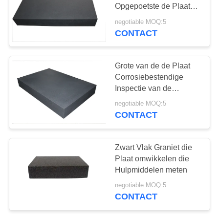
Opgepoetste de Plaat
Grote Grootte meten van
negotiable MOQ:5
de Granietoppervlakte
CONTACT
Grote van de de Plaat
Corrosiebestendige
Inspectie van de
Graniethoek de
negotiable MOQ:5
Oppervlakteplaten
CONTACT
Zwart Vlak Graniet die
Plaat omwikkelen die
Hulpmiddelen meten
negotiable MOQ:5
CONTACT