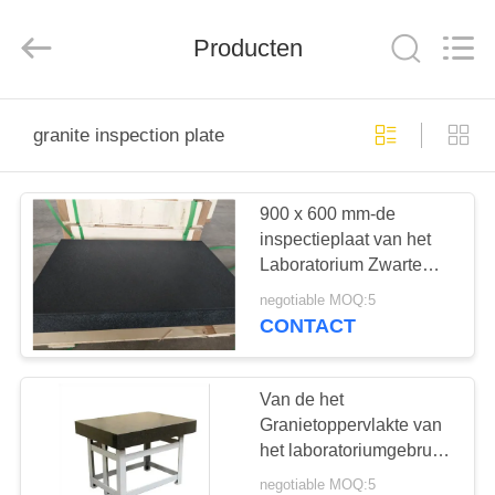
Cangzhou
Famous
International
Producten
Trading
Co.,
Ltd.
All
Rights
HUIS
Reserved.
granite inspection plate
PRODUCTEN
900 x 600 mm-de
inspectieplaat van het
ONGEVEER
Laboratorium Zwarte
ONS
Vlakke Graniet
negotiable MOQ:5
CONTACT
FABRIEKSREIS
Van de het
KWALITEITSCONTROLE
Granietoppervlakte van
het laboratoriumgebruik
van de de Plaataa Rang
negotiable MOQ:5