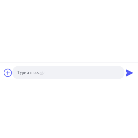
Precisiegraniet Vlotte de
Oppervlakteplaat van
negotiable MOQ:5
het de Vlakke
CONTACT
Machinebed
Niet Magnetische van de
de Plaataa Rang van de
Granietoppervlakte
gemakkelijk
negotiable MOQ:5
Schoongemaakt de
CONTACT
Omslag Bestand
Graniet Inspectie en het
Testen DIN876 Cnc
Grondplaat
Photo
negotiable MOQ:5
CONTACT
Video Call
Audio Call