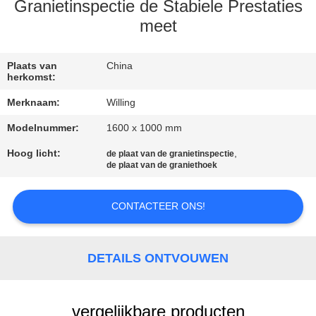
CONTACTEER
Granietinspectie de Stabiele Prestaties
ONS
meet
NIEUWS
Plaats van
China
herkomst:
Merknaam:
Willing
VERZOEK
Modelnummer:
1600 x 1000 mm
OM EEN
Hoog licht:
,
de plaat van de granietinspectie
CITAAT
de plaat van de graniethoek
SITEMAP
CONTACTEER ONS!
PRIVACY
DETAILS ONTVOUWEN
POLICY
vergelijkbare producten