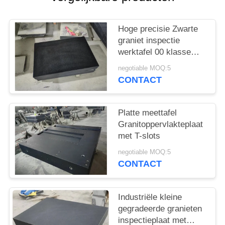
Hoge precisie Zwarte
graniet inspectie
werktafel 00 klasse
kwaliteit oppervlakte
negotiable MOQ:5
plaat
CONTACT
Platte meettafel
Granitoppervlakteplaat
met T-slots
negotiable MOQ:5
CONTACT
Industriële kleine
gegradeerde granieten
inspectieplaat met