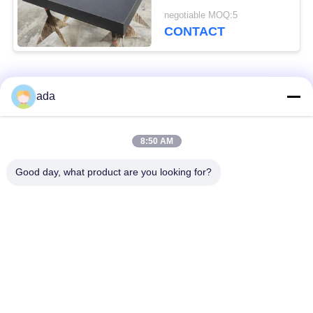
stand
negotiable MOQ:5
CONTACT
populaire categorieën
Alle
ada
De Plaat van de
de plaat van de
8:50 AM
precisieoppervlakte
granietoppervlakte
Good day, what product are you looking for?
De Plaat van de
GietijzerBedplaten
Gietijzeroppervlakte
De Plaat van de
T GroefGrondplaat
staalt Groef
Graniet die
De Basis van de