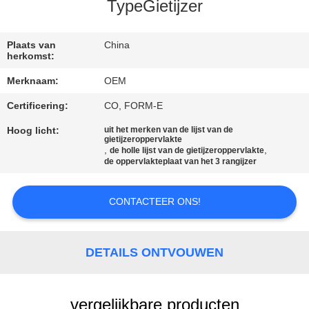
CONTACTEER
TypeGietijzer
ONS
Plaats van
China
herkomst:
NIEUWS
Merknaam:
OEM
Certificering:
CO, FORM-E
VERZOEK
OM EEN
Hoog licht:
uit het merken van de lijst van de
gietijzeroppervlakte
,
,
de holle lijst van de gietijzeroppervlakte
CITAAT
de oppervlakteplaat van het 3 rangijzer
SITEMAP
CONTACTEER ONS!
PRIVACY
DETAILS ONTVOUWEN
POLICY
vergelijkbare producten