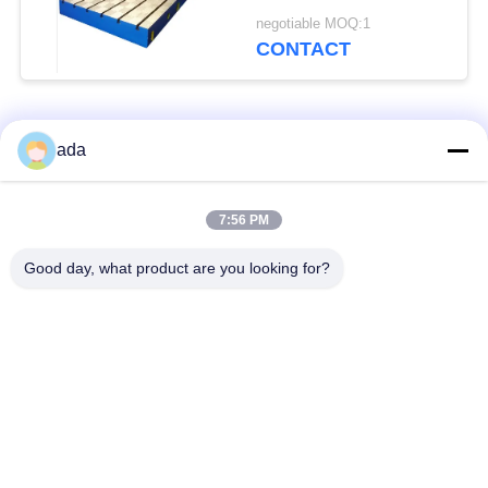
testen
negotiable MOQ:1
CONTACT
populaire categorieën
Alle
ada
De Plaat van de
de plaat van de
7:56 PM
precisieoppervlakte
granietoppervlakte
Good day, what product are you looking for?
De Plaat van de
GietijzerBedplaten
Gietijzeroppervlakte
De Plaat van de
T GroefGrondplaat
staalt Groef
Graniet die
De Basis van de