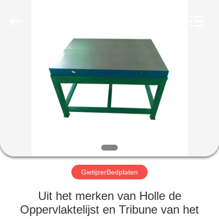
Cangzhou
Famous
International
Trading
Co.,
Ltd.
All
Rights
HUIS
Reserved.
PRODUCTEN
ONGEVEER
ONS
FABRIEKSREIS
GietijzerBedplaten
KWALITEITSCONTROLE
Uit het merken van Holle de
Oppervlaktelijst en Tribune van het