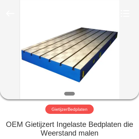
Cangzhou
Famous
International
Trading
Co.,
Ltd.
All
Rights
HUIS
Reserved.
PRODUCTEN
ONGEVEER
ONS
FABRIEKSREIS
GietijzerBedplaten
KWALITEITSCONTROLE
OEM Gietijzert Ingelaste Bedplaten die
Weerstand malen