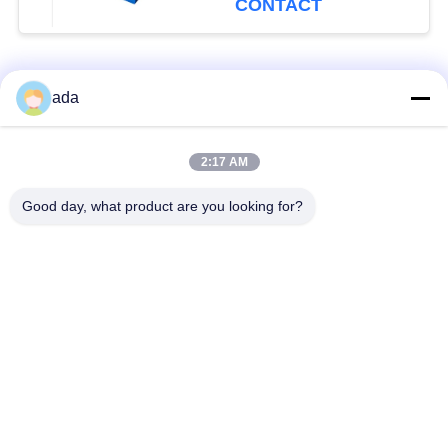
CONTACT
populaire categorieën
Alle
ada
De Plaat van de
de plaat van de
2:17 AM
precisieoppervlakte
granietoppervlakte
Good day, what product are you looking for?
De Plaat van de
GietijzerBedplaten
Gietijzeroppervlakte
De Plaat van de
T GroefGrondplaat
staalt Groef
Graniet die
De Basis van de
Hulpmiddelen meten
granietmachine