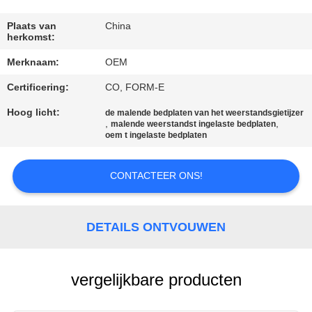
CONTACTEER
ONS
Plaats van
China
herkomst:
Merknaam:
OEM
NIEUWS
Certificering:
CO, FORM-E
VERZOEK
Hoog licht:
de malende bedplaten van het weerstandsgietijzer
,
,
malende weerstandst ingelaste bedplaten
OM EEN
oem t ingelaste bedplaten
CITAAT
CONTACTEER ONS!
SITEMAP
DETAILS ONTVOUWEN
PRIVACY
POLICY
vergelijkbare producten