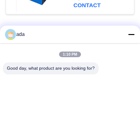
CONTACT
populaire categorieën
Alle
ada
De Plaat van de
de plaat van de
1:10 PM
precisieoppervlakte
granietoppervlakte
Good day, what product are you looking for?
De Plaat van de
GietijzerBedplaten
Gietijzeroppervlakte
De Plaat van de
T GroefGrondplaat
staalt Groef
Graniet die
De Basis van de
Hulpmiddelen meten
granietmachine