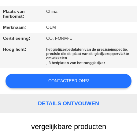
CONTACTEER
ONS
Plaats van
China
herkomst:
Merknaam:
OEM
NIEUWS
Certificering:
CO, FORM-E
VERZOEK
Hoog licht:
,
het gietijzerbedplaten van de precisieinspectie
precisie die de plaat van de gietijzeroppervlakte
OM EEN
omwikkelen
,
3 bedplaten van het ranggietijzer
CITAAT
CONTACTEER ONS!
SITEMAP
DETAILS ONTVOUWEN
PRIVACY
POLICY
vergelijkbare producten