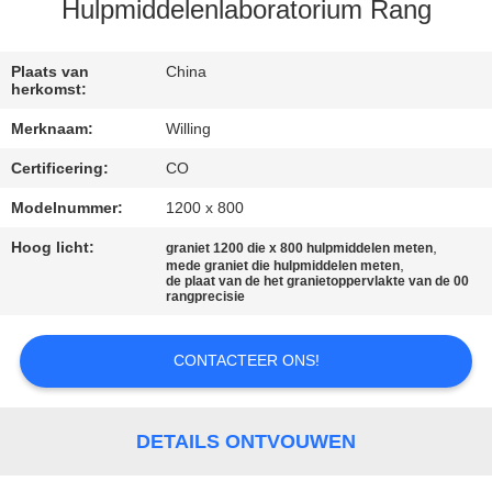
CONTACTEER
Hulpmiddelenlaboratorium Rang
ONS
Plaats van
China
herkomst:
NIEUWS
Merknaam:
Willing
Certificering:
CO
VERZOEK
OM EEN
Modelnummer:
1200 x 800
CITAAT
Hoog licht:
,
graniet 1200 die x 800 hulpmiddelen meten
,
mede graniet die hulpmiddelen meten
de plaat van de het granietoppervlakte van de 00
rangprecisie
SITEMAP
CONTACTEER ONS!
PRIVACY
POLICY
DETAILS ONTVOUWEN