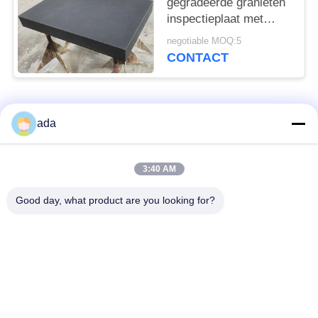
gegradeerde granieten
inspectieplaat met
stand
negotiable MOQ:5
CONTACT
populaire categorieën
Alle
ada
De Plaat van de
de plaat van de
3:40 AM
precisieoppervlakte
granietoppervlakte
Good day, what product are you looking for?
De Plaat van de
GietijzerBedplaten
Gietijzeroppervlakte
De Plaat van de
T GroefGrondplaat
staalt Groef