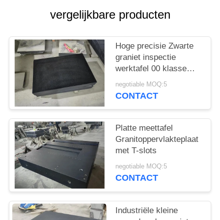
vergelijkbare producten
Hoge precisie Zwarte
graniet inspectie
werktafel 00 klasse
kwaliteit oppervlakte
negotiable MOQ:5
plaat
CONTACT
Platte meettafel
Granitoppervlakteplaat
met T-slots
negotiable MOQ:5
CONTACT
Industriële kleine