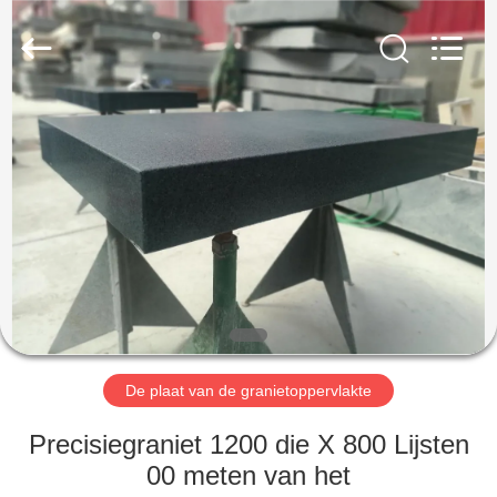
Cangzhou
Famous
International
Trading
Co.,
Ltd.
All
Rights
HUIS
Reserved.
PRODUCTEN
ONGEVEER
ONS
FABRIEKSREIS
De plaat van de granietoppervlakte
KWALITEITSCONTROLE
Precisiegraniet 1200 die X 800 Lijsten
00 meten van het