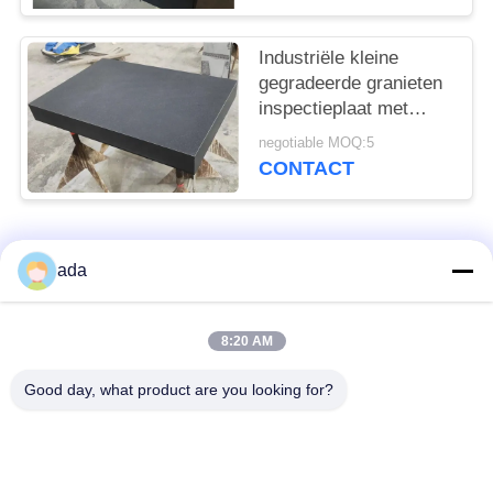
Industriële kleine
gegradeerde granieten
inspectieplaat met
stand
negotiable MOQ:5
CONTACT
populaire categorieën
Alle
ada
De Plaat van de
de plaat van de
8:20 AM
precisieoppervlakte
granietoppervlakte
Good day, what product are you looking for?
De Plaat van de
GietijzerBedplaten
Gietijzeroppervlakte