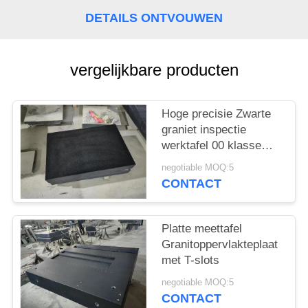
DETAILS ONTVOUWEN
vergelijkbare producten
Hoge precisie Zwarte
graniet inspectie
werktafel 00 klasse
kwaliteit oppervlakte
negotiable MOQ:5
plaat
CONTACT
Platte meettafel
Granitoppervlakteplaat
met T-slots
negotiable MOQ:5
CONTACT