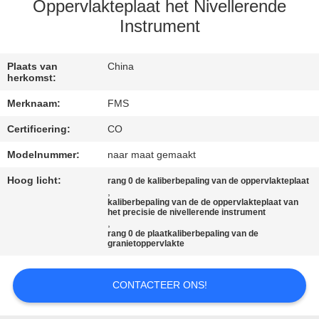
CONTACTEER
Oppervlakteplaat het Nivellerende
ONS
Instrument
NIEUWS
Plaats van
China
herkomst:
Merknaam:
FMS
VERZOEK
Certificering:
CO
OM EEN
Modelnummer:
naar maat gemaakt
CITAAT
Hoog licht:
rang 0 de kaliberbepaling van de oppervlakteplaat
,
SITEMAP
kaliberbepaling van de de oppervlakteplaat van
het precisie de nivellerende instrument
,
rang 0 de plaatkaliberbepaling van de
granietoppervlakte
PRIVACY
POLICY
CONTACTEER ONS!