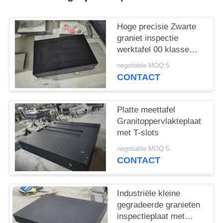
Hoge precisie Zwarte
graniet inspectie
werktafel 00 klasse
kwaliteit oppervlakte
negotiable MOQ:5
plaat
CONTACT
Platte meettafel
Granitoppervlakteplaat
met T-slots
negotiable MOQ:5
CONTACT
Industriële kleine
gegradeerde granieten
inspectieplaat met