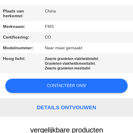
CONTACTEER
ONS
Plaats van
China
herkomst:
Merknaam:
FMS
NIEUWS
Certificering:
CO
VERZOEK
Modelnummer:
Naar maat gemaakt
OM EEN
Hoog licht:
,
Zwarte granieten vlakheidstafel
,
Granieten vlakheidsmeettafel
CITAAT
Zwarte granieten meettafel
SITEMAP
CONTACTEER ONS!
PRIVACY
DETAILS ONTVOUWEN
POLICY
vergelijkbare producten