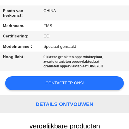
CONTACTEER
ONS
Plaats van
CHINA
herkomst:
Merknaam:
FMS
NIEUWS
Certificering:
CO
VERZOEK
Modelnummer:
Speciaal gemaakt
OM EEN
Hoog licht:
,
0 klasse granieten oppervlakteplaat
,
zwarte granieten oppervlakteplaat
CITAAT
granieten oppervlakteplaat DIN876 II
SITEMAP
CONTACTEER ONS!
PRIVACY
DETAILS ONTVOUWEN
POLICY
vergelijkbare producten