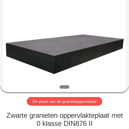
Cangzhou
Famous
International
Trading
Co.,
Ltd.
All
Rights
HUIS
Reserved.
PRODUCTEN
ONGEVEER
ONS
FABRIEKSREIS
De plaat van de granietoppervlakte
KWALITEITSCONTROLE
Zwarte granieten oppervlakteplaat met
0 klasse DIN876 II