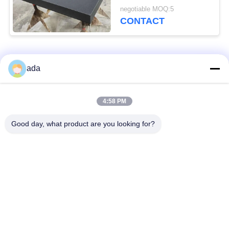
stand
negotiable MOQ:5
CONTACT
populaire categorieën
Alle
ada
De Plaat van de
de plaat van de
4:58 PM
precisieoppervlakte
granietoppervlakte
Good day, what product are you looking for?
De Plaat van de
GietijzerBedplaten
Gietijzeroppervlakte
De Plaat van de
T GroefGrondplaat
staalt Groef
Graniet die
De Basis van de