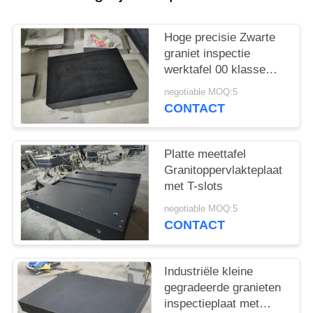
Hoge precisie Zwarte
graniet inspectie
werktafel 00 klasse
kwaliteit oppervlakte
negotiable MOQ:5
plaat
CONTACT
Platte meettafel
Granitoppervlakteplaat
met T-slots
negotiable MOQ:5
CONTACT
Industriële kleine
gegradeerde granieten
inspectieplaat met