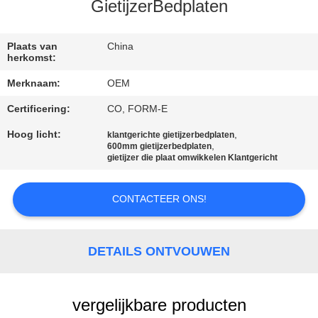
CONTACTEER
GietijzerBedplaten
ONS
Plaats van
China
herkomst:
NIEUWS
Merknaam:
OEM
Certificering:
CO, FORM-E
VERZOEK
OM EEN
Hoog licht:
,
klantgerichte gietijzerbedplaten
,
600mm gietijzerbedplaten
CITAAT
gietijzer die plaat omwikkelen Klantgericht
CONTACTEER ONS!
SITEMAP
PRIVACY
DETAILS ONTVOUWEN
POLICY
vergelijkbare producten