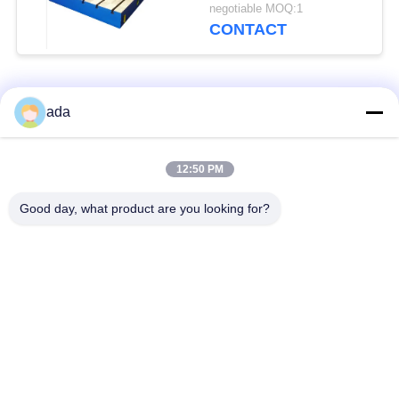
testen
negotiable MOQ:1
CONTACT
populaire categorieën
Alle
ada
De Plaat van de
de plaat van de
12:50 PM
precisieoppervlakte
granietoppervlakte
Good day, what product are you looking for?
De Plaat van de
GietijzerBedplaten
Gietijzeroppervlakte
De Plaat van de
T GroefGrondplaat
staalt Groef
Graniet die
De Basis van de