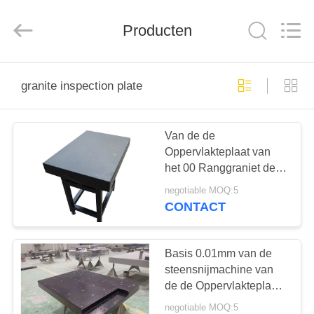
Cangzhou
Famous
International
Producten
Trading
Co.,
Ltd.
All
Rights
HUIS
Reserved.
granite inspection plate
PRODUCTEN
Van de de
Oppervlakteplaat van
ONGEVEER
het 00 Ranggraniet de
ONS
Kaliberbepalingsvlakheid
negotiable MOQ:5
die Steenvlakte
CONTACT
omwikkelen
FABRIEKSREIS
Basis 0.01mm van de
KWALITEITSCONTROLE
steensnijmachine van
de de Oppervlakteplaat
van het Resolutiegraniet
negotiable MOQ:5