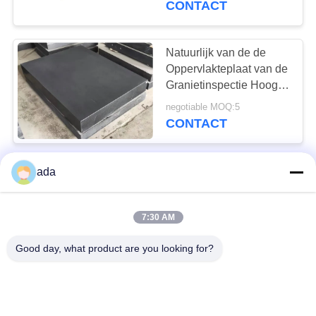
CONTACT
Natuurlijk van de de
Oppervlakteplaat van de
Granietinspectie Hoog
de Hardheids Lang
negotiable MOQ:5
Beroepsleven
CONTACT
Zwarte de
ada
Oppervlakteplaat van de
Granietinspectie met
7:30 AM
Tribune
negotiable MOQ:5
CONTACT
Good day, what product are you looking for?
Van de de Inspectieplaat
van het hoge