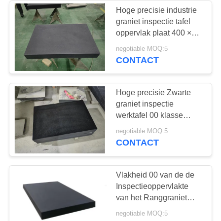
Hoge precisie industrie
graniet inspectie tafel
oppervlak plaat 400 ×
400 met standaard
negotiable MOQ:5
CONTACT
Hoge precisie Zwarte
graniet inspectie
werktafel 00 klasse
kwaliteit oppervlakte
negotiable MOQ:5
plaat
CONTACT
Vlakheid 00 van de de
Inspectieoppervlakte
van het Ranggraniet
Plaat 1000 X 1000
negotiable MOQ:5