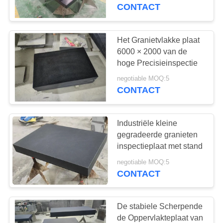
CONTACTEER
het Vlakke Blok
CONTACT
ONS
Het Granietvlakke plaat
NIEUWS
6000 × 2000 van de
hoge Precisieinspectie
VERZOEK
negotiable MOQ:5
CONTACT
OM EEN
CITAAT
Industriële kleine
gegradeerde granieten
SITEMAP
inspectieplaat met stand
negotiable MOQ:5
CONTACT
PRIVACY
POLICY
De stabiele Scherpende
de Oppervlakteplaat van