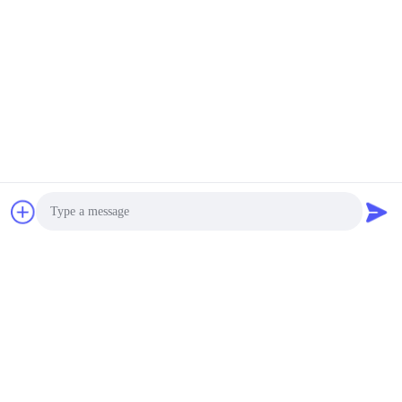
Precisiegraniet Vlotte de
Oppervlakteplaat van
negotiable MOQ:5
het de Vlakke
CONTACT
Machinebed
Niet Magnetische van de
de Plaataa Rang van de
Granietoppervlakte
gemakkelijk
negotiable MOQ:5
Schoongemaakt de
CONTACT
Omslag Bestand
Graniet Inspectie en het
Testen DIN876 Cnc
Grondplaat
Photo
negotiable MOQ:5
CONTACT
Video Call
Audio Call