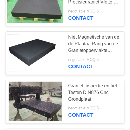
Precisiegraniet Vlotte de
Oppervlakteplaat van
negotiable MOQ:5
het de Vlakke
CONTACT
Machinebed
Niet Magnetische van de
de Plaataa Rang van de
Granietoppervlakte
gemakkelijk
negotiable MOQ:5
Schoongemaakt de
CONTACT
Omslag Bestand
Graniet Inspectie en het
Testen DIN876 Cnc
Grondplaat
negotiable MOQ:5
CONTACT