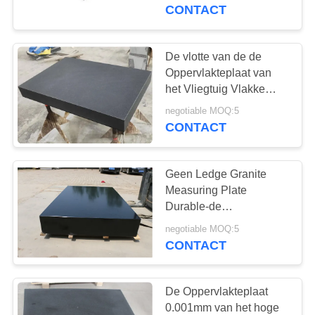
CONTACTEER
de Randprecisie de de
CONTACT
Oppervlakteplaat van
ONS
categorie B
De vlotte van de de
NIEUWS
Oppervlakteplaat van
het Vliegtuig Vlakke
Graniet van de de Roest
VERZOEK
negotiable MOQ:5
Vrije Machine Plaat van
CONTACT
OM EEN
de het Bedoppervlakte
CITAAT
Geen Ledge Granite
Measuring Plate
SITEMAP
Durable-de
Plaatkaliberbepaling
negotiable MOQ:5
van de Rangb
CONTACT
PRIVACY
Oppervlakte
POLICY
De Oppervlakteplaat
0.001mm van het hoge