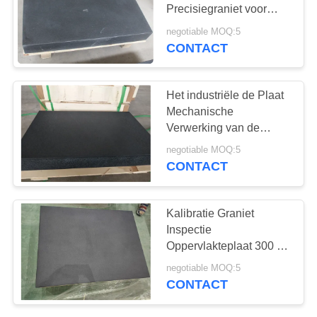
Precisiegraniet voor
Coördinaat die Machine
negotiable MOQ:5
meet
CONTACT
Het industriële de Plaat
Mechanische
Verwerking van de
Granietoppervlakte
negotiable MOQ:5
Hand Oppoetsen
CONTACT
Kalibratie Graniet
Inspectie
Oppervlakteplaat 300 X
300 Met Standaard
negotiable MOQ:5
CONTACT