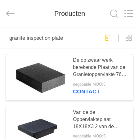
Cangzhou
Famous
International
Producten
Trading
Co.,
Ltd.
All
Rights
HUIS
Reserved.
granite inspection plate
PRODUCTEN
De op zwaar werk
berekende Plaat van de
ONGEVEER
Granietoppervlakte 76
ONS
Kg Aangepast Ontwerp
negotiable MOQ:5
voor Hulpmiddelzaal
CONTACT
FABRIEKSREIS
Van de de
KWALITEITSCONTROLE
Oppervlakteplaat
18X18X3 2 van de
Granietinspectie van de
negotiable MOQ:5