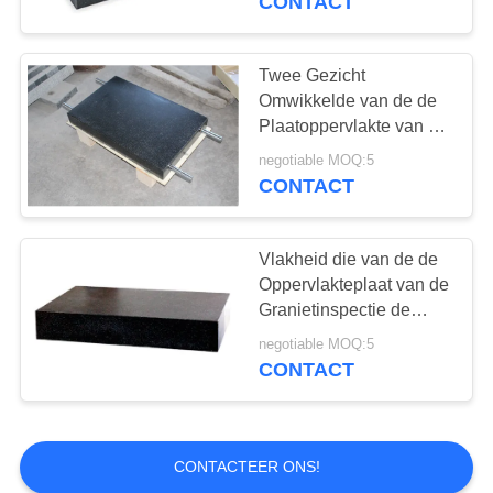
CONTACT
Industrie
Twee Gezicht
Omwikkelde van de de
Plaatoppervlakte van de
Granietoppervlakte de
negotiable MOQ:5
Lijstkaliberbepaling met
CONTACT
Handvat
Vlakheid die van de de
Oppervlakteplaat van de
Granietinspectie de
Stabiele Prestaties meet
negotiable MOQ:5
CONTACT
CONTACTEER ONS!