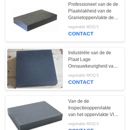
Professioneel van de de
Plaatvlakheid van de
Granietoppervlakte de
Metrologie Lang
negotiable MOQ:5
Beroepsleven
CONTACT
Industriële van de de
Plaat Lage
Onnauwkeurigheid van
de Granietoppervlakte
negotiable MOQ:5
de Fouten Stabiele
CONTACT
Prestaties
Van de de
Inspectieoppervlakte
van het oppervlakte Vlot
Graniet de
negotiable MOQ:5
Platengebruik voor