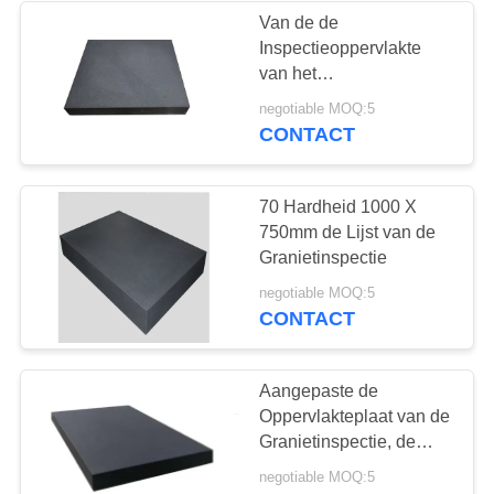
Van de de
Inspectieoppervlakte
van het
kaliberbepalingsgraniet
negotiable MOQ:5
de Plaattribune het
CONTACT
Testen Lijsttribune
70 Hardheid 1000 X
750mm de Lijst van de
Granietinspectie
negotiable MOQ:5
CONTACT
Aangepaste de
Oppervlakteplaat van de
Granietinspectie, de
Lijstrangen 00 van het
negotiable MOQ:5
Granietlaboratorium