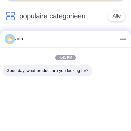
populaire categorieën
Alle
De Plaat van de
de plaat van de
ada
precisieoppervlakte
granietoppervlakte
4:41 PM
De Plaat van de
GietijzerBedplaten
Gietijzeroppervlakte
Good day, what product are you looking for?
De Plaat van de
T GroefGrondplaat
staalt Groef
Graniet die
De Basis van de
Hulpmiddelen meten
granietmachine